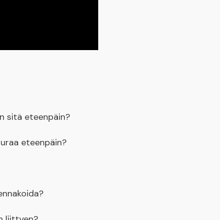
än sitä eteenpäin?
tiuraa eteenpäin?
 ennakoida?
 liittyen?