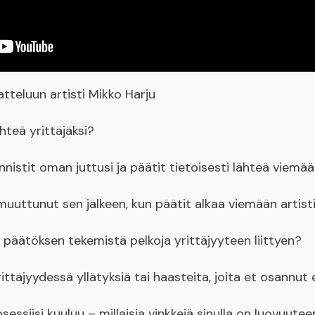
tteluun artisti Mikko Harju
hteä yrittäjäksi?
nnistit oman juttusi ja päätit tietoisesti lähteä viemä
muuttunut sen jälkeen, kun päätit alkaa viemään artis
n päätöksen tekemistä pelkoja yrittäjyyteen liittyen?
ttäjyydessä yllätyksiä tai haasteita, joita et osannut
essiisi kuuluu – millaisia vinkkejä sinulla on luovuuteen