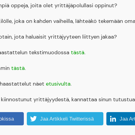
piä oppeja, joita olet yrittäjäpolullasi oppinut?
ilölle, joka on kahden vaiheilla, lähteäkö tekemään om
otain, jota haluaisit yrittäjyyteen liittyen jakaa?
 haastattelun tekstimuodossa
tästä
.
mmin
tästä
.
yshaastattelut näet
etusivulta
.
et kiinnostunut yrittäjyydestä, kannattaa sinun tutustu
okissa
Jaa Artikkeli Twitterissä
Jaa Ar