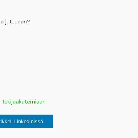
aa juttuaan?
a
Tekijäakatemiaan
.
tikkeli LinkedInissä