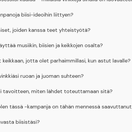
npanoja biisi-ideoihin liittyen?
iset, joiden kanssa teet yhteistyötä?
yttää musiikin, biisien ja keikkojen osalta?
 keikkaan, jotta olet parhaimmillasi, kun astut lavalle?
vinkkiäsi ruoan ja juoman suhteen?
si tavoitteen, miten lähdet toteuttamaan sitä?
Mä olen tässä -kampanja on tähän mennessä saavuttanu
vasta biisistäsi?