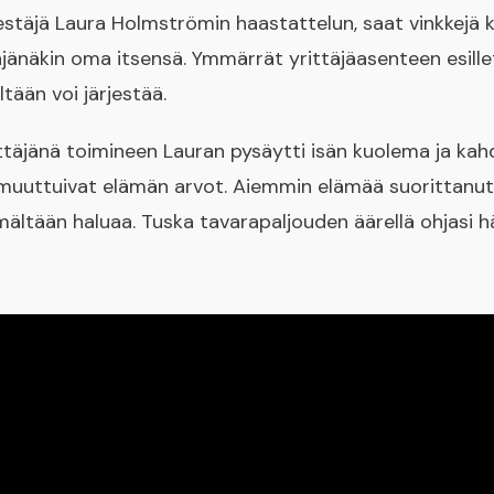
stäjä Laura Holmströmin haastattelun, saat vinkkejä 
ttäjänäkin oma itsensä. Ymmärrät yrittäjäasenteen esil
tään voi järjestää.
ttäjänä toimineen Lauran pysäytti isän kuolema ja ka
muuttuivat elämän arvot. Aiemmin elämää suorittanut 
ältään haluaa. Tuska tavarapaljouden äärellä ohjasi h