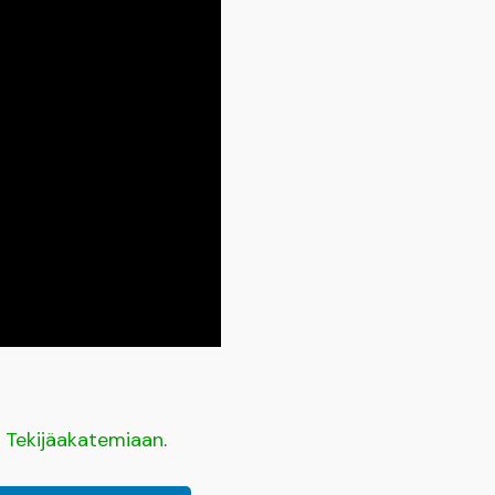
a
Tekijäakatemiaan
.