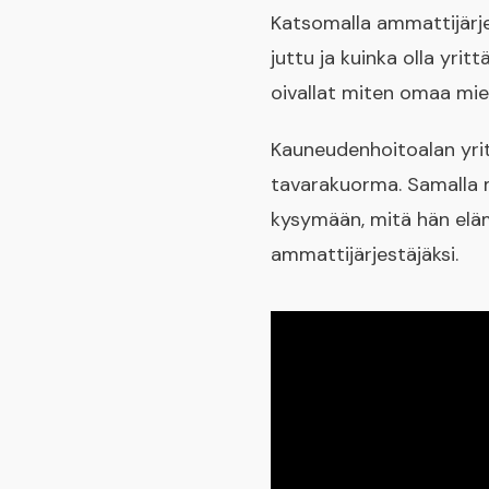
Katsomalla ammattijärje
juttu ja kuinka olla yri
oivallat miten omaa miel
Kauneudenhoitoalan yri
tavarakuorma. Samalla 
kysymään, mitä hän eläm
ammattijärjestäjäksi.