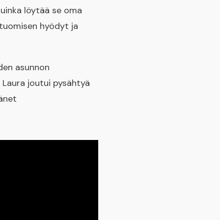
kuinka löytää se oma
letuomisen hyödyt ja
hden asunnon
Laura joutui pysähtyä
änet