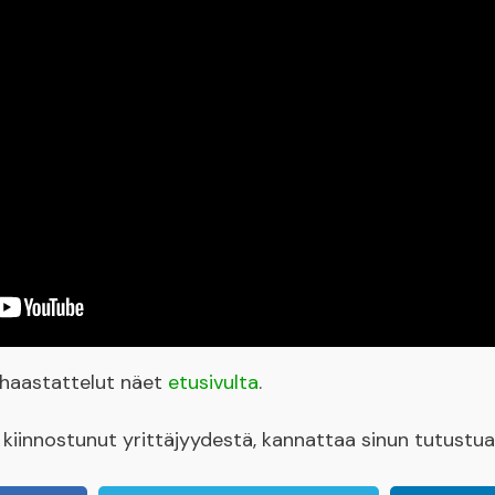
yshaastattelut näet
etusivulta
.
et kiinnostunut yrittäjyydestä, kannattaa sinun tutustu