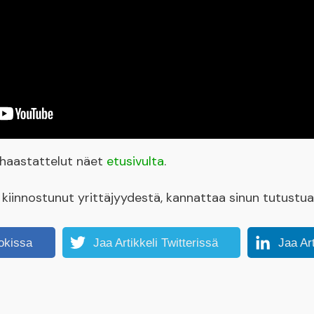
yshaastattelut näet
etusivulta
.
et kiinnostunut yrittäjyydestä, kannattaa sinun tutustu
okissa
Jaa Artikkeli Twitterissä
Jaa Ar