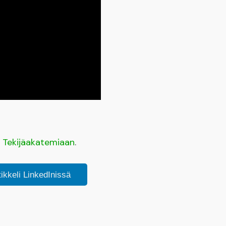
a
Tekijäakatemiaan
.
tikkeli LinkedInissä