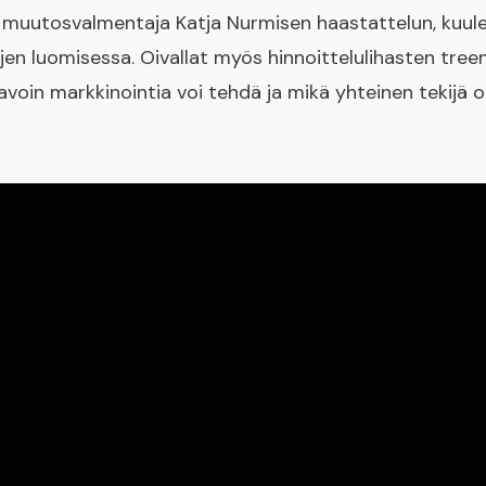
 muutosvalmentaja Katja Nurmisen haastattelun, kuule
ojen luomisessa. Oivallat myös hinnoittelulihasten tre
tavoin markkinointia voi tehdä ja mikä yhteinen tekijä 