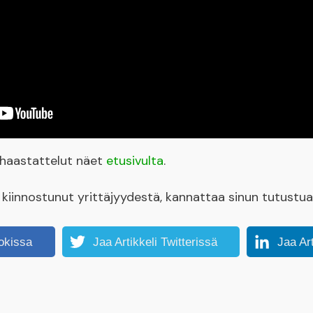
yshaastattelut näet
etusivulta
.
et kiinnostunut yrittäjyydestä, kannattaa sinun tutustu
okissa
Jaa Artikkeli Twitterissä
Jaa Ar