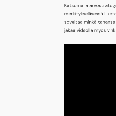
Katsomalla arvostrategi 
merkityksellisessä liike
soveltaa minkä tahansa 
jakaa videolla myös vin