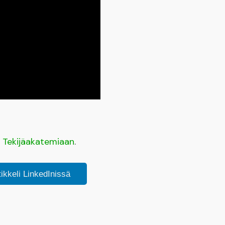
a
Tekijäakatemiaan
.
tikkeli LinkedInissä