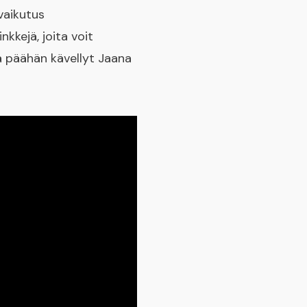
vaikutus
kkejä, joita voit
ä päähän kävellyt Jaana