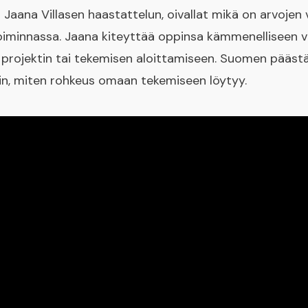
Jaana Villasen haastattelun, oivallat mikä on arvojen 
toiminnassa. Jaana kiteyttää oppinsa kämmenelliseen vin
projektin tai tekemisen aloittamiseen. Suomen pääst
kin, miten rohkeus omaan tekemiseen löytyy.