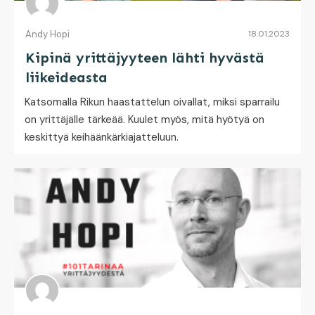
Andy Hopi
18.01.2023
Kipinä yrittäjyyteen lähti hyvästä
liikeideasta
Katsomalla Rikun haastattelun oivallat, miksi sparrailu
on yrittäjälle tärkeää. Kuulet myös, mitä hyötyä on
keskittyä keihäänkärkiajatteluun.