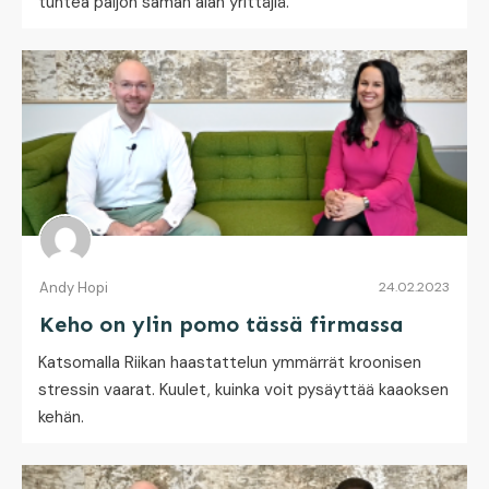
tuntea paljon saman alan yrittäjiä.
Andy Hopi
24.02.2023
Keho on ylin pomo tässä firmassa
Katsomalla Riikan haastattelun ymmärrät kroonisen
stressin vaarat. Kuulet, kuinka voit pysäyttää kaaoksen
kehän.