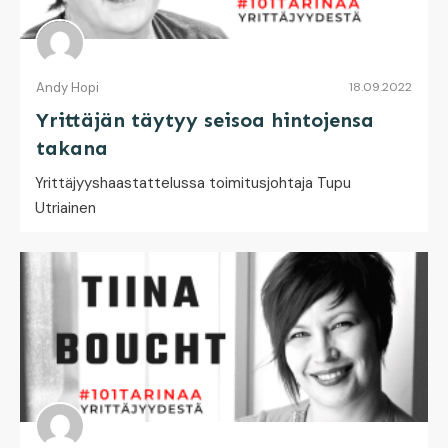
Andy Hopi
18.09.2022
Yrittäjän täytyy seisoa hintojensa
takana
Yrittäjyyshaastattelussa toimitusjohtaja Tupu
Utriainen