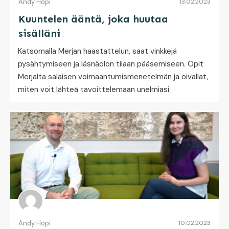
Andy Hopi
13.02.2023
Kuuntelen ääntä, joka huutaa
sisälläni
Katsomalla Merjan haastattelun, saat vinkkejä
pysähtymiseen ja läsnäolon tilaan pääsemiseen. Opit
Merjalta salaisen voimaantumismenetelmän ja oivallat,
miten voit lähteä tavoittelemaan unelmiasi.
Andy Hopi
10.02.2023