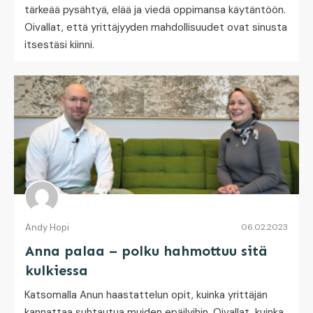
tärkeää pysähtyä, elää ja viedä oppimansa käytäntöön.
Oivallat, että yrittäjyyden mahdollisuudet ovat sinusta
itsestäsi kiinni.
Andy Hopi
06.02.2023
Anna palaa – polku hahmottuu sitä
kulkiessa
Katsomalla Anun haastattelun opit, kuinka yrittäjän
kannattaa suhtautua muiden epäilyihin. Oivallat, kuinka